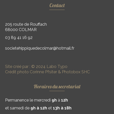
Contact
205 route de Rouffach
68000 COLMAR
03 89 41 16 92
societehippiquedecolmar@hotmail.fr
Site créé par :
© 2024 Labo Typo
Crédit photo
Corinne Pfsiter
&
Photobox SHC
Horaires du secretariat
Permanence le mercredi
9h
à
12h
et samedi de
9h à 12h
et
13h à 18h