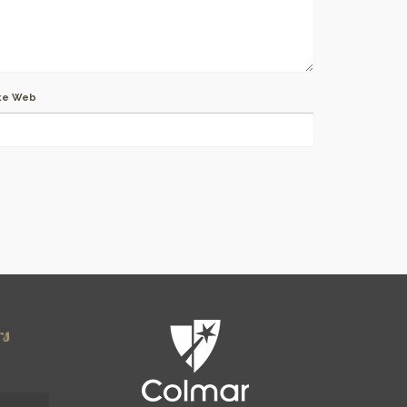
te Web
rs