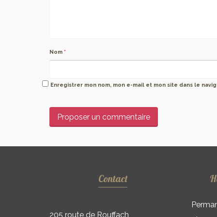
Nom
*
Enregistrer mon nom, mon e-mail et mon site dans le nav
Contact
H
Perman
205 route de Rouffach